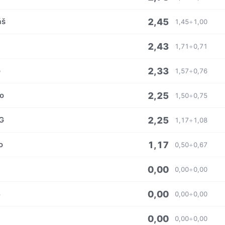
2,45
áš
1,45
+
1,00
2,43
1,71
+
0,71
2,33
o
1,57
+
0,76
2,25
o
1,50
+
0,75
2,25
G
1,17
+
1,08
1,17
o
0,50
+
0,67
0,00
3
0,00
+
0,00
0,00
4
0,00
+
0,00
0,00
0,00
+
0,00