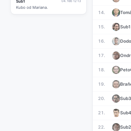
Sub1
04. feb 12:13
Kubo od Mariana.
14.
Tom
15.
Sub1
16.
Dod
17.
Ondr
18.
Peto
19.
Braň
20.
Sub
21.
Sub
22.
Sub2