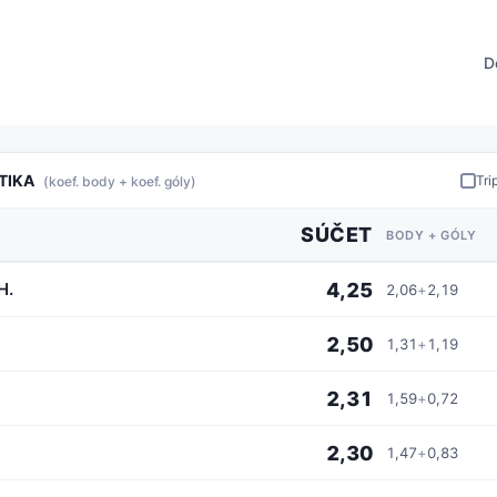
D
TIKA
Tri
(koef. body + koef. góly)
SÚČET
BODY + GÓLY
4,25
H.
2,06
+
2,19
2,50
1,31
+
1,19
2,31
1,59
+
0,72
2,30
1,47
+
0,83