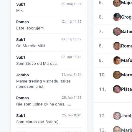
5.
Majo
Sub1
20. máj 11:34
Miki
6.
Grog
Roman
12. máj 14:36
Este laborujem
7.
Bate
Sub1
06. máj 13:02
8.
Rom
Od Maroša Miki
Sub1
08. apr 16:45
9.
Mať
Som Stevo od Marosa.
10.
Maro
Jombo
31. mar 11:24
Mame trening v stredu, takze
nemozem prist
11.
Pišta
Roman
25. feb 11:26
Nie som uplne ok na dnes......
12.
Jom
Sub1
25. feb 10:01
Som Maros (od Batera).
13.
Mari