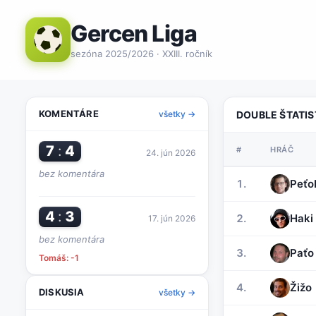
Gercen Liga
sezóna 2025/2026
· XXIII. ročník
KOMENTÁRE
všetky →
DOUBLE ŠTATIS
7
:
4
#
HRÁČ
24. jún
2026
bez komentára
1.
Peťo
4
:
3
2.
Haki
17. jún
2026
bez komentára
3.
Paťo
Tomáš: -1
4.
Žižo
DISKUSIA
všetky →